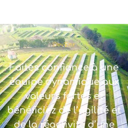
Dev'Enr
Faites confiance à une
équipe dynamique aux
valeurs fortes et
bénéficiez de l’agilité et
de la réactivité d’une