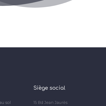
Siège social
au sol
15 Bd Jean Jaurès