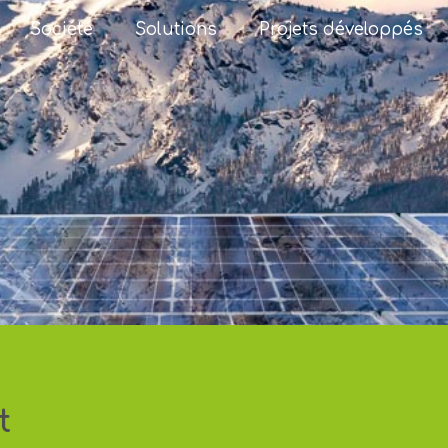
Société
Solutions
Projets développés
t
ontactez-nous